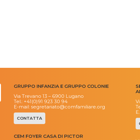
GRUPPO INFANZIA E GRUPPO COLONIE
S
A
Via Trevano 13 – 6900 Lugano
Tel.:
+41(0)91 923 30 94
V
E-mail:
segretariato@comfamiliare.org
Te
E
CONTATTA
CEM FOYER CASA DI PICTOR