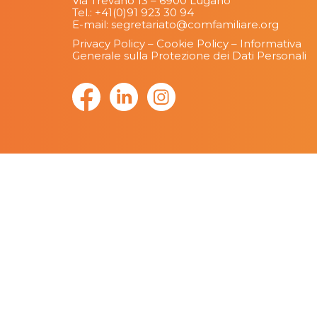
Via Trevano 13 – 6900 Lugano
Tel.:
+41(0)91 923 30 94
E-mail:
segretariato@comfamiliare.org
Privacy Policy
–
Cookie Policy
–
Informativa
Generale sulla Protezione dei Dati Personali