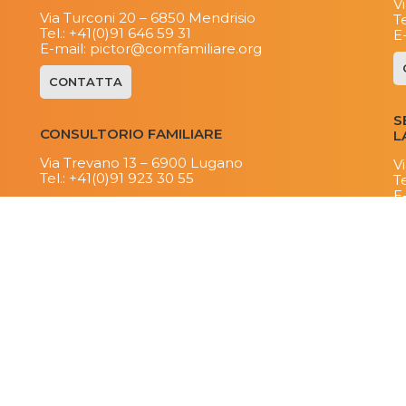
V
Via Turconi 20 – 6850 Mendrisio
Te
Tel.:
+41(0)91 646 59 31
E
E-mail:​
pictor@comfamiliare.org
CONTATTA
S
CONSULTORIO FAMILIARE
L
Via Trevano 13 – 6900 Lugano
V
Tel.:
+41(0)91 923 30 55​
Te
E
Piazza Governo 4 – 6500 Bellinzona
Tel.
+41(0)91 826 21 44
E-mail:
consultorio@comfamiliare.org
CONTATTA
CASE VACANZA
Via Trevano 13 – 6900 Lugano
Tel.:
+41(0)91 923 30 94
E-mail:
segretariato@comfamiliare.org