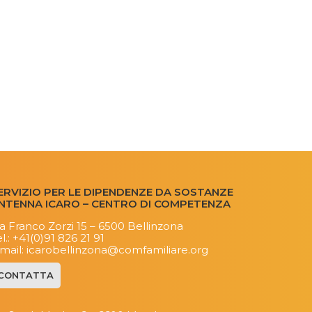
ERVIZIO PER LE DIPENDENZE DA SOSTANZE
NTENNA ICARO – CENTRO DI COMPETENZA
ia Franco Zorzi 15 – 6500 Bellinzona
l.:
+41(0)91 826 21 91
.mail:
icarobellinzona@comfamiliare.org
CONTATTA