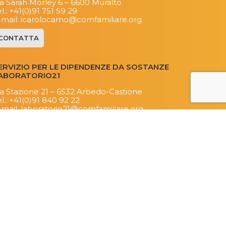
ia Sarah Morley 6 – 6600 Muralto
l.:
+41(0)91 751 59 29
-mail:
icarolocarno@comfamiliare.org​
CONTATTA
ERVIZIO PER LE DIPENDENZE DA SOSTANZE
ABORATORIO21
ia Stazione 21 – 6532 Arbedo-Castione
l.:
+41(0)91 840 92 22
-mail:
laboratorio21@comfamiliare.org
CONTATTA