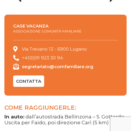
CASE VACANZA
ASSOCIAZIONE COMUNITÀ FAMILIARE
Via Trevano 13 - 6900 Lugano
+41(0)91 923 30 94
segretariato@comfamiliare.org
CONTATTA
COME RAGGIUNGERLE:
In auto:
dall’autostrada Bellinzona – S. Gottardo.
Uscita per Faido, poi direzione Carì (5 km)