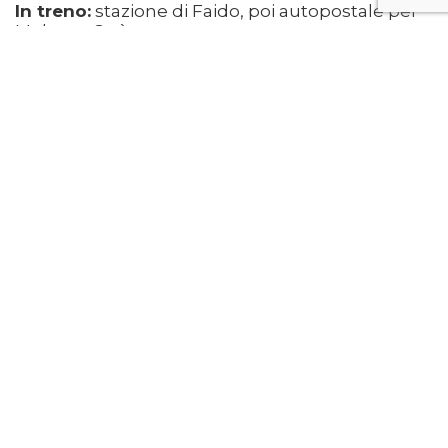
In treno:
stazione di Faido, poi autopostale per
Molare – Carì.
Approvvigionamenti a Faido
DOCUMENTI
Tariffario Case Vacanza